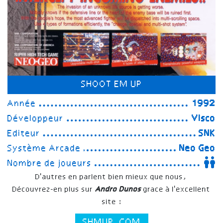
SHOOT EM UP
Année
1992
Développeur
Visco
Editeur
SNK
Système Arcade
Neo Geo
Nombre de joueurs
D'autres en parlent bien mieux que nous,
Découvrez-en plus sur
Andro Dunos
grace à l'excellent
site :
SHMUP.COM