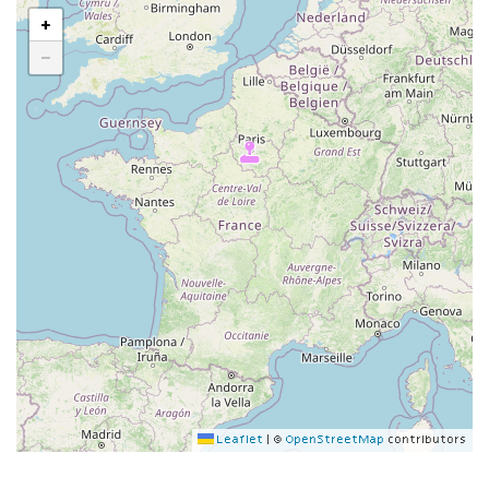
+
−
Leaflet
|
©
OpenStreetMap
contributors