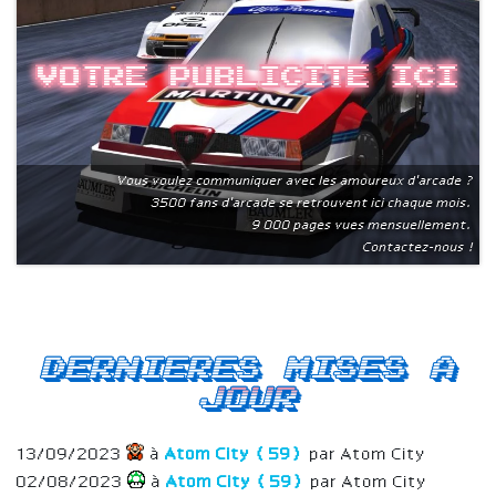
Votre publicite ici
Vous voulez communiquer avec les amoureux d'arcade ?
3500 fans d'arcade se retrouvent ici chaque mois.
9 000 pages vues mensuellement.
Contactez-nous !
Dernieres mises a
jour
13/09/2023
à
Atom City (59)
par Atom City
02/08/2023
à
Atom City (59)
par Atom City