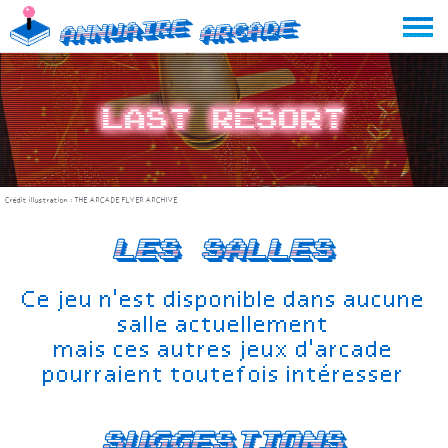
Skip
Annuaire
Arcade
to
content
Last Resort
Crédit illustration :
THE ARCADE FLYER ARCHIVE
Les salles
Ce jeu n'est disponible dans aucune
salle actuellement
mais ces autres jeux d'arcade
pourraient toutefois intéresser
Suggestions