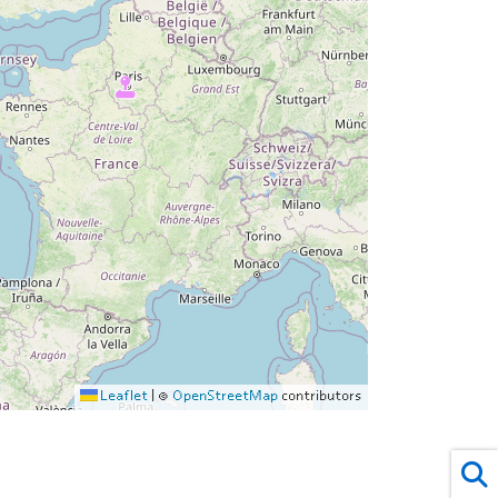
Leaflet
|
©
OpenStreetMap
contributors