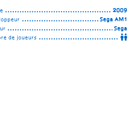
ée
2009
loppeur
Sega AM1
eur
Sega
re de joueurs