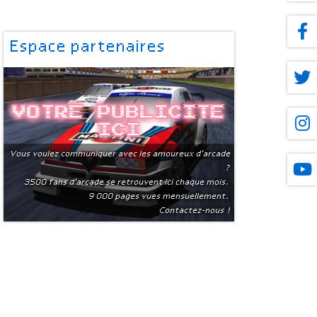
Espace partenaires
Votre publicite
ici
Vous voulez communiquer avec les amoureux d'arcade
?
3500 fans d'arcade se retrouvent ici chaque mois.
9 000 pages vues mensuellement.
Contactez-nous !