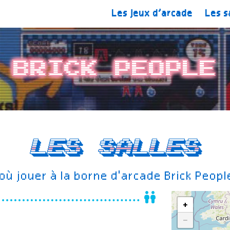
Les jeux d’arcade
Les s
Brick People
Les salles
ù jouer à la borne d'arcade Brick Peop
+
−