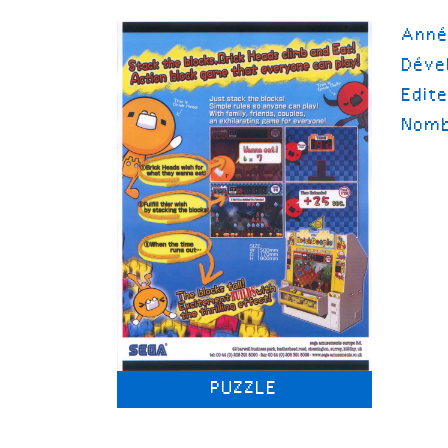
Ann
Déve
Edit
Nomb
PUZZLE