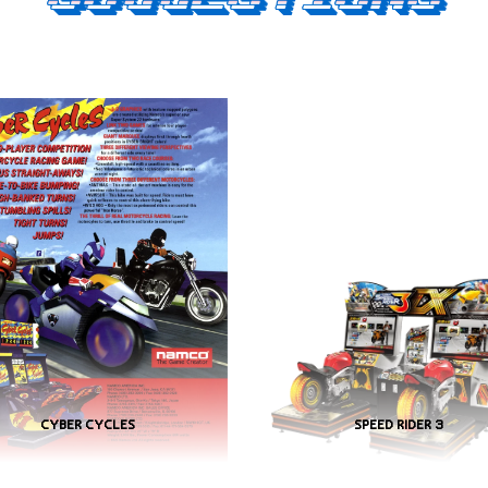
CYBER CYCLES
SPEED RIDER 3