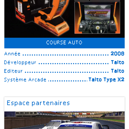
COURSE AUTO
Année
2008
Développeur
Taito
Editeur
Taito
Système Arcade
Taito Type X2
Espace partenaires