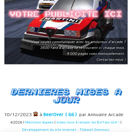
Votre publicite ici
Vous voulez communiquer avec les amoureux d'arcade ?
3500 fans d'arcade se retrouvent ici chaque mois.
9 000 pages vues mensuellement.
Contactez-nous !
Dernieres mises a
jour
10/12/2023
à
BeerOver (66)
par Annuaire Arcade
©2026 |
Mentions légales
|
Aidez nous à remplir les Buffalo Grill !
|
Développement du site internet : Thibault Demoury