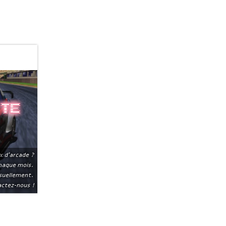
ite
x d'arcade ?
chaque mois.
suellement.
ctez-nous !