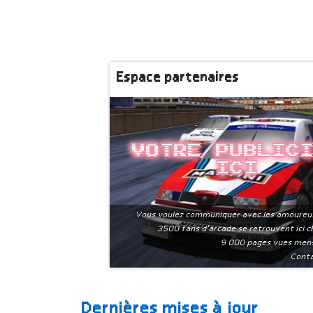
Espace partenaires
Votre public
ici
Vous voulez communiquer avec les amoureu
3500 fans d'arcade se retrouvent ici 
9 000 pages vues men
Conta
Dernières mises à jour