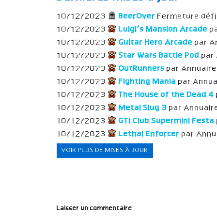
10/12/2023
BeerOver
Fermeture défi
10/12/2023
Luigi’s Mansion Arcade
p
10/12/2023
Guitar Hero Arcade
par A
10/12/2023
Star Wars Battle Pod
par
10/12/2023
OutRunners
par Annuair
10/12/2023
Fighting Mania
par Annua
10/12/2023
The House of the Dead 4
10/12/2023
Metal Slug 3
par Annuair
10/12/2023
GTI Club Supermini Festa
10/12/2023
Lethal Enforcer
par Annu
VOIR PLUS DE MISES À JOUR
Laisser un commentaire