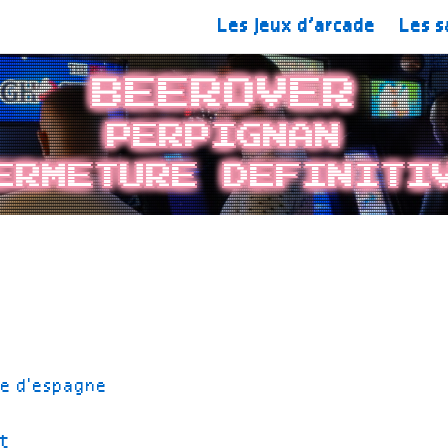
Les jeux d’arcade
Les s
BeerOver
Perpignan
ermeture definiti
te d'espagne
t