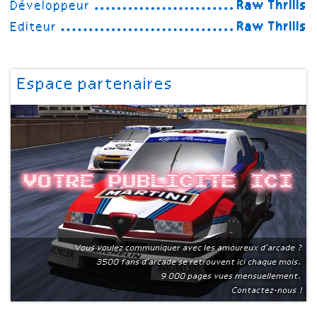
Développeur
Raw Thrills
Editeur
Raw Thrills
Espace partenaires
Votre publicite ici
Vous voulez communiquer avec les amoureux d'arcade ?
3500 fans d'arcade se retrouvent ici chaque mois.
9 000 pages vues mensuellement.
Contactez-nous !