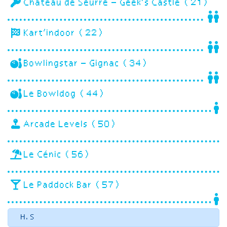
Château de Seurre – Geek’s Castle (21)
Kart’indoor (22)
Bowlingstar – Gignac (34)
Le Bowldog (44)
Arcade Levels (50)
Le Cénic (56)
Le Paddock Bar (57)
H.S