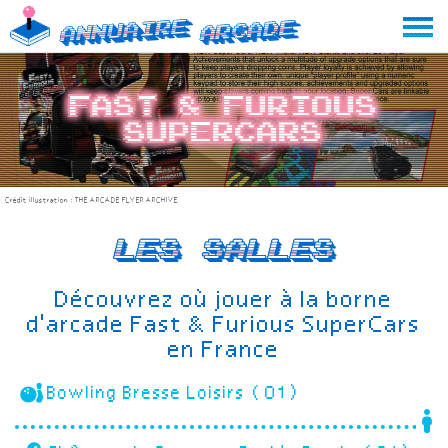
Skip
Annuaire
Arcade
to
content
Fast & Furious
SuperCars
Crédit illustration :
THE ARCADE FLYER ARCHIVE
Les salles
Découvrez où jouer à la borne
d'arcade Fast & Furious SuperCars
en France
Bowling Bresse Loisirs (01)