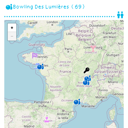
Bowling Des Lumières (69)
+
−