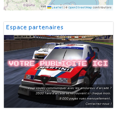
Leaflet
|
©
OpenStreetMap
contributors
Espace partenaires
Votre publicite ici
Vous voulez communiquer avec les amoureux d'arcade ?
3500 fans d'arcade se retrouvent ici chaque mois.
9 000 pages vues mensuellement.
Contactez-nous !