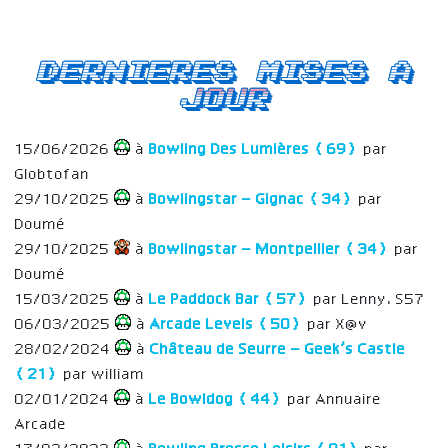
Dernieres mises a
jour
15/06/2026
à
Bowling Des Lumières (69)
par
Globtofan
29/10/2025
à
Bowlingstar – Gignac (34)
par
Doumé
29/10/2025
à
Bowlingstar – Montpellier (34)
par
Doumé
15/03/2025
à
Le Paddock Bar (57)
par Lenny.S57
06/03/2025
à
Arcade Levels (50)
par X@v
28/02/2024
à
Château de Seurre – Geek’s Castle
(21)
par william
02/01/2024
à
Le Bowldog (44)
par Annuaire
Arcade