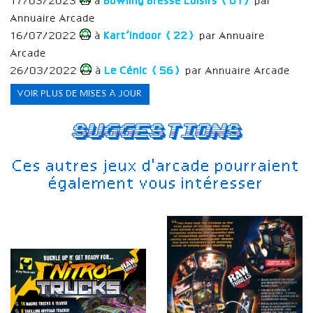
17/03/2023
à
Bowling Bresse Loisirs (01)
par
Annuaire Arcade
16/07/2022
à
Kart’indoor (22)
par Annuaire
Arcade
26/03/2022
à
Le Cénic (56)
par Annuaire Arcade
VOIR PLUS DE MISES À JOUR
Suggestions
Ces autres jeux d'arcade pourraient
également vous intéresser