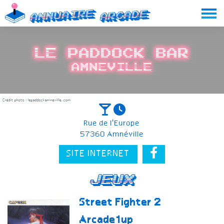
Skip
Annuaire
Arcade
to
content
Le Paddock Bar
Amneville
Crédit photo : lepaddockamneville.com
Rue de l'Europe
57360 Amnéville
SITE INTERNET
Jeux
Street Fighter 2
Arcade1up