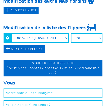
Modification des autre jeux forains
AJOUTER UN JEU
Modification de la liste des flippers
AJOUTER UN FLIPPER
MODIFIER LES AUTRES JEUX
(AIR HOCKEY, BASKET, BABYFOOT, BOXER, PANDORA BOX
...)
Vous