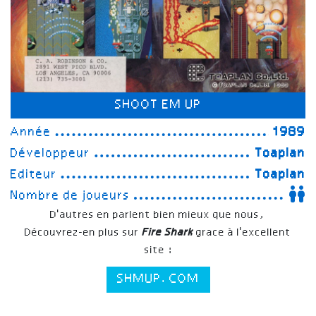
SHOOT EM UP
Année
1989
Développeur
Toaplan
Editeur
Toaplan
Nombre de joueurs
D'autres en parlent bien mieux que nous,
Découvrez-en plus sur
Fire Shark
grace à l'excellent
site :
SHMUP.COM