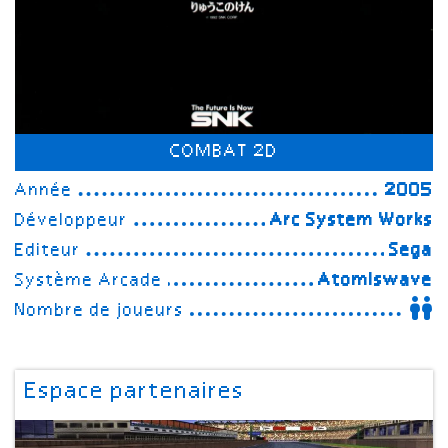
COMBAT 2D
Année
2005
Développeur
Arc System Works
Editeur
Sega
Système Arcade
Atomiswave
Nombre de joueurs
Espace partenaires