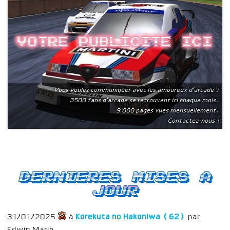
Votre publicite ici
Vous voulez communiquer avec les amoureux d'arcade ?
3500 fans d'arcade se retrouvent ici chaque mois.
9 000 pages vues mensuellement.
Contactez-nous !
Dernieres mises a
jour
31/01/2025
à
Korekuta no Hakoniwa (62)
par
Edwin Marin