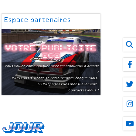
Espace partenaires
Votre publicite
ici
Vous voulez communiquer avec les amoureux d'arcade
?
3500 fans d'arcade se retrouvent ici chaque mois.
9 000 pages vues mensuellement.
Contactez-nous !
 jour