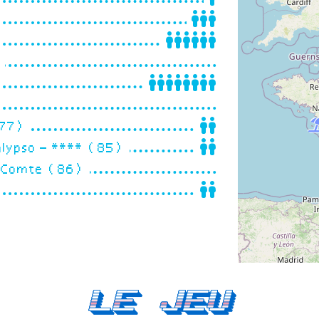
)
(77)
Calypso – **** (85)
le-Comte (86)
Le Jeu