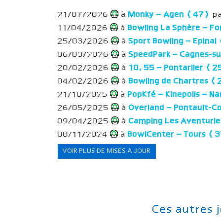
21/07/2026
à
Monky – Agen (47)
pa
11/04/2026
à
Bowling La Sphère – F
25/03/2026
à
Sport Bowling – Epina
06/03/2026
à
SpeedPark – Cagnes-s
20/02/2026
à
10.55 – Pontarlier (
04/02/2026
à
Bowling de Chartres 
21/10/2025
à
PopKfé – Kinepolis – 
26/05/2025
à
Overland – Pontault-
09/04/2025
à
Camping Les Aventurie
08/11/2024
à
BowlCenter – Tours (
VOIR PLUS DE MISES À JOUR
Ces autres 