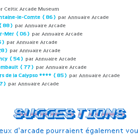
r Celtic Arcade Museum
ontaine-le-Comte (86)
par Annuaire Arcade
l (88)
par Annuaire Arcade
ur-Mer (06)
par Annuaire Arcade
25)
par Annuaire Arcade
(28)
par Annuaire Arcade
Nancy (54)
par Annuaire Arcade
Combault (77)
par Annuaire Arcade
rs de la Calypso **** (85)
par Annuaire Arcade
37)
par Annuaire Arcade
Suggestions
jeux d'arcade pourraient également vou