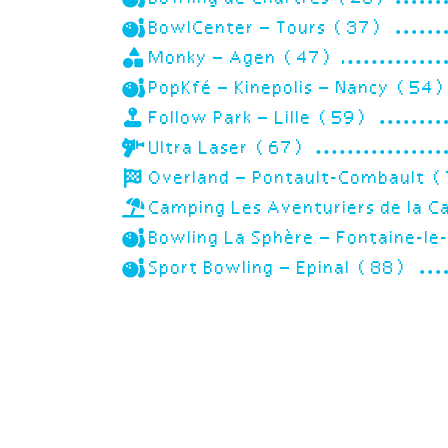
BowlCenter – Tours (37)
Monky – Agen (47)
PopKfé – Kinepolis – Nancy (54
Follow Park – Lille (59)
Ultra Laser (67)
Overland – Pontault-Combault 
Camping Les Aventuriers de la 
Bowling La Sphère – Fontaine-
Sport Bowling – Epinal (88)