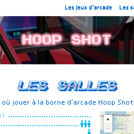
Les jeux d’arcade
Les s
Hoop Shot
Les salles
où jouer à la borne d'arcade Hoop Sho
06)
+
−