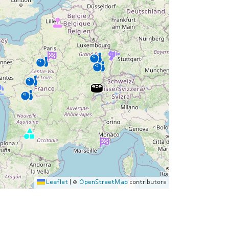
Leaflet
|
©
OpenStreetMap
contributors