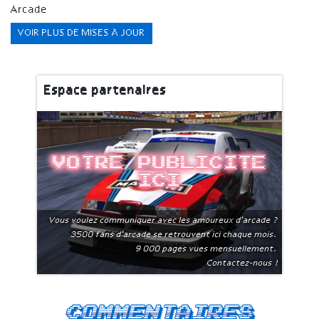
Arcade
VOIR PLUS DE MISES À JOUR
Espace partenaires
Votre publicite
ici
Vous voulez communiquer avec les amoureux d'arcade ?
3500 fans d'arcade se retrouvent ici chaque mois.
9 000 pages vues mensuellement.
Contactez-nous !
Commentaires