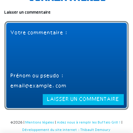
Laisser un commentaire
©2026 |
Mentions légales
|
Aidez nous à remplir les Buffalo Grill !
|
Développement du site internet : Thibault Demoury