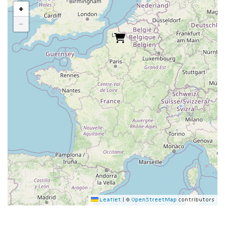
+
−
Leaflet
|
©
OpenStreetMap
contributors