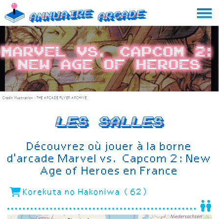
Skip
Annuaire
Arcade
to
content
Marvel vs. Capcom 2:
New Age of Heroes
Crédit illustration :
THE ARCADE FLYER ARCHIVE
Les salles
Découvrez où jouer à la borne
d'arcade Marvel vs. Capcom 2: New
Age of Heroes en France
Korekuta no Hakoniwa (62)