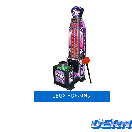
JEUX FORAINS
Dern