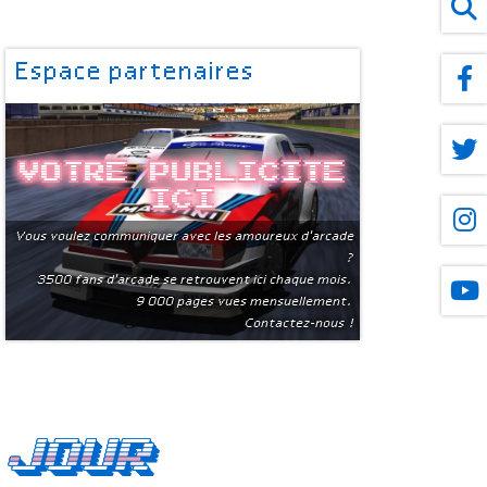
Espace partenaires
Votre publicite
ici
Vous voulez communiquer avec les amoureux d'arcade
?
3500 fans d'arcade se retrouvent ici chaque mois.
9 000 pages vues mensuellement.
Contactez-nous !
 jour