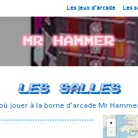
Les jeux d’arcade
Les s
Mr Hammer
Les salles
où jouer à la borne d'arcade Mr Hamme
+
−