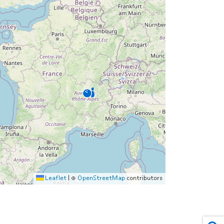
Leaflet
|
©
OpenStreetMap
contributors