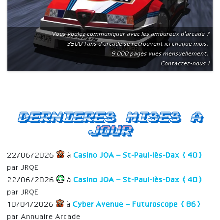
Vous voulez communiquer avec les amoureux d'arcade ?
3500 fans d'arcade se retrouvent ici chaque mois.
9 000 pages vues mensuellement.
Contactez-nous !
Dernieres mises a
jour
22/06/2026
à
Casino JOA – St-Paul-lès-Dax (40)
par JRQE
22/06/2026
à
Casino JOA – St-Paul-lès-Dax (40)
par JRQE
10/04/2026
à
Cyber Avenue – Futuroscope (86)
par Annuaire Arcade