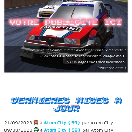
Votre publicite ici
Vous voulez communiquer avec les amoureux d'arcade ?
3500 fans d'arcade se retrouvent ici chaque mois.
9 000 pages vues mensuellement.
Contactez-nous !
Dernieres mises a
jour
21/09/2023
à
Atom City (59)
par Atom City
09/08/2023
à
Atom City (59)
par Atom City