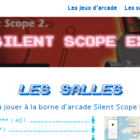
Les jeux d’arcade
Les s
Silent Scope E
Les salles
 jouer à la borne d'arcade Silent Scope
**** (40)
+
47)
−