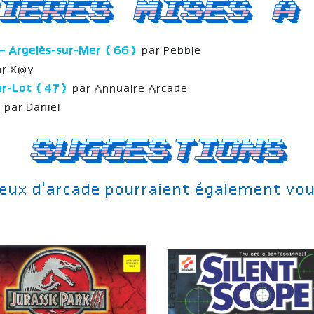
ieres mises a
 – Argelès-sur-Mer (66)
par Pebble
r X@v
Sur-Lot (47)
par Annuaire Arcade
)
par Daniel
Suggestions
jeux d'arcade pourraient également vou