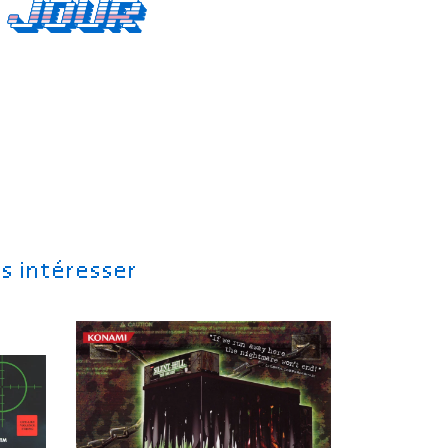
 jour
s intéresser