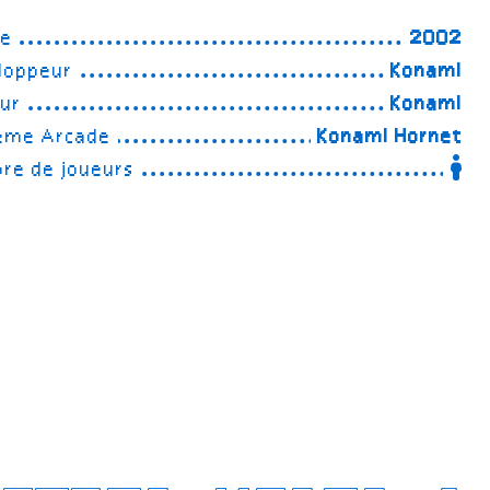
ée
2002
loppeur
Konami
eur
Konami
ème Arcade
Konami Hornet
re de joueurs