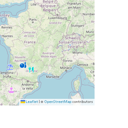
Leaflet
|
©
OpenStreetMap
contributors