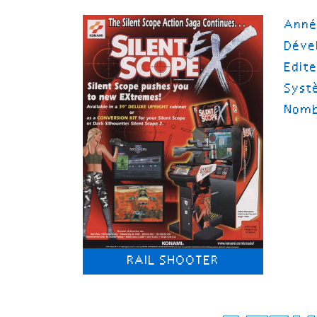
Ann
Déve
Edit
Syst
Nomb
RAIL SHOOTER