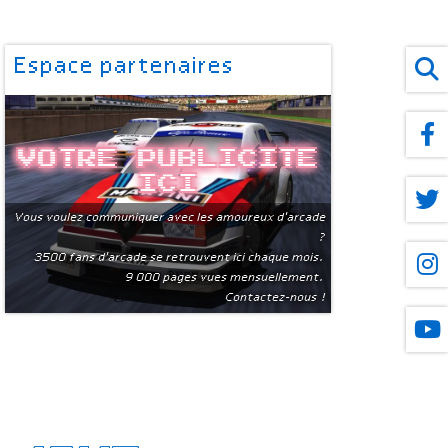
Espace partenaires
Votre publicite
ici
Vous voulez communiquer avec les amoureux d'arcade
?
3500 fans d'arcade se retrouvent ici chaque mois.
9 000 pages vues mensuellement.
Contactez-nous !