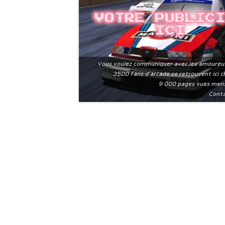
Votre public
ici
Vous voulez communiquer avec les amoureu
3500 fans d'arcade se retrouvent ici 
9 000 pages vues men
Conta