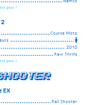
Namco
est plus ?
 2
Course Moto
eurs
2010
Raw Thrills
est plus ?
Shooter
e EX
Rail Shooter