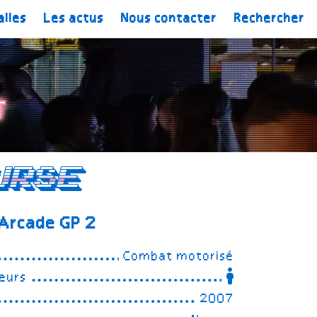
alles
Les actus
Nous contacter
Rechercher
t
urse
 Arcade GP 2
Combat motorisé
eurs
2007