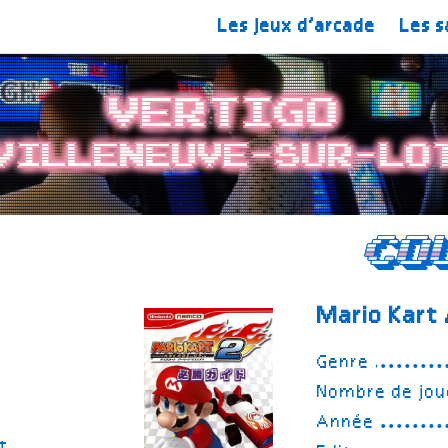
Les jeux d’arcade
Les s
Vertigo
Villeneuve-Sur-Lo
Co
Mario Kart
t
Genre
Nombre de jou
Année
t