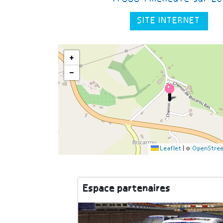
SITE INTERNET
+
−
Leaflet
|
©
OpenStre
Espace partenaires