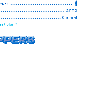
eurs
2002
Konami
est plus ?
ppers