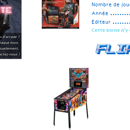
Nombre de jou
ite
Année
Editeur
Cette borne n'y 
x d'arcade ?
chaque mois.
Fli
suellement.
ctez-nous !