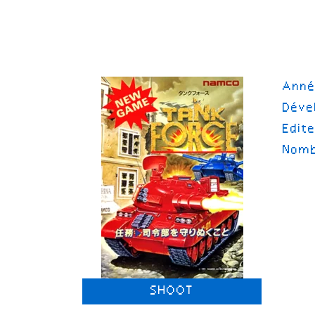
Ann
Déve
Edit
Nomb
SHOOT