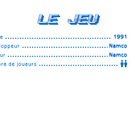
Le Jeu
ée
1991
loppeur
Namco
eur
Namco
re de joueurs