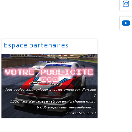
Espace partenaires
Votre publicite
ici
Vous voulez communiquer avec les amoureux d'arcade
?
3500 fans d'arcade se retrouvent ici chaque mois.
9 000 pages vues mensuellement.
Contactez-nous !