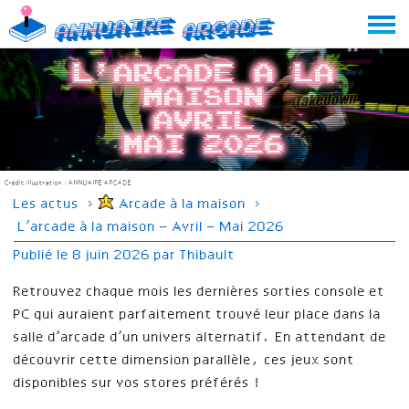
Skip
Annuaire
Arcade
to
content
L’arcade a la
maison
Avril
Mai 2026
Crédit illustration :
ANNUAIRE ARCADE
Les actus
›
Arcade à la maison
›
L’arcade à la maison – Avril – Mai 2026
Publié le
8 juin 2026
par
Thibault
Retrouvez chaque mois les dernières sorties console et
PC qui auraient parfaitement trouvé leur place dans la
salle d’arcade d’un univers alternatif. En attendant de
découvrir cette dimension parallèle, ces jeux sont
disponibles sur vos stores préférés !