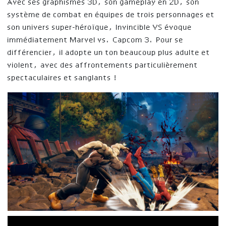
Avec ses graphismes 3D, son gameplay en 2D, son
système de combat en équipes de trois personnages et
son univers super-héroïque, Invincible VS évoque
immédiatement Marvel vs. Capcom 3. Pour se
différencier, il adopte un ton beaucoup plus adulte et
violent, avec des affrontements particulièrement
spectaculaires et sanglants !