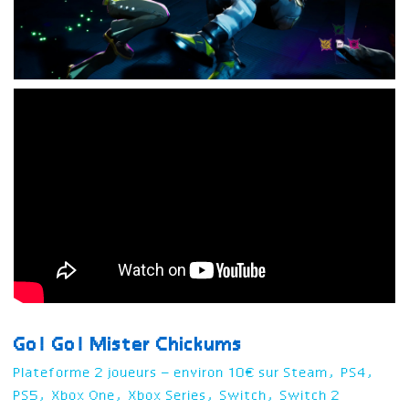
Go! Go! Mister Chickums
Plateforme 2 joueurs – environ 10€ sur Steam, PS4,
PS5, Xbox One, Xbox Series, Switch, Switch 2