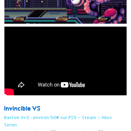
Invincible VS
Baston 3v3 - environ 50€ sur PS5 – Steam – Xbox
Series