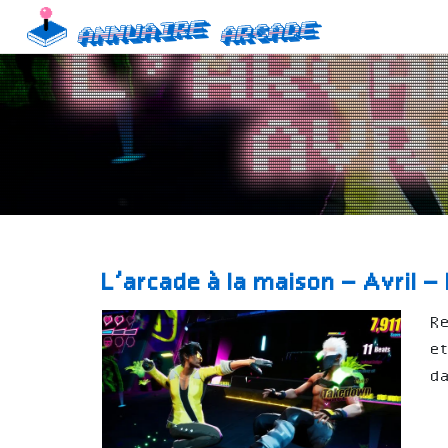
Skip
Annuaire
Arcade
to
content
L’arcade à la maison – Avril 
Re
et
da