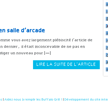
n salle d’arcade
mme vous avez largement plébiscité l’article de
an dernier, il était inconcevable de ne pas en
édiger un nouveau pour […]
LIRE LA SUITE DE L'ARTICLE
es
|
Aidez nous à remplir les Buffalo Grill !
|
Développement du site inte