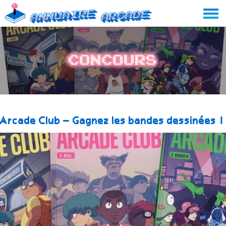
Skip
Annuaire
Arcade
to
content
Concours
Arcade Club – Gagnez les bandes dessinées !