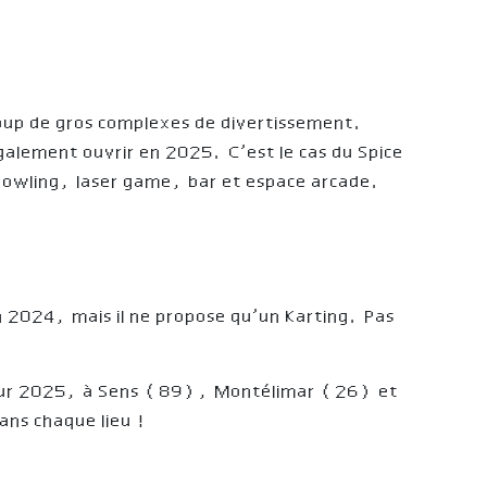
ucoup de gros complexes de divertissement.
galement ouvrir en 2025. C’est le cas du Spice
bowling, laser game, bar et espace arcade.
 2024, mais il ne propose qu’un Karting. Pas
pour 2025, à Sens (89), Montélimar (26) et
ans chaque lieu !