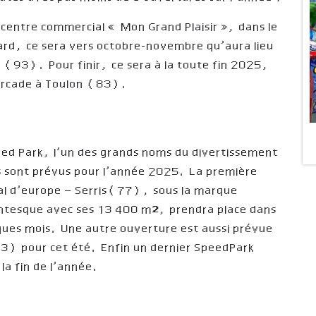
le centre commercial « Mon Grand Plaisir », dans le
tard, ce sera vers octobre-novembre qu’aura lieu
 (93). Pour finir, ce sera à la toute fin 2025,
’arcade à Toulon (83).
eed Park, l’un des grands noms du divertissement
s sont prévus pour l’année 2025. La première
Val d’europe – Serris(77), sous la marque
ntesque avec ses 13 400 m², prendra place dans
elques mois. Une autre ouverture est aussi prévue
3) pour cet été. Enfin un dernier SpeedPark
la fin de l’année.