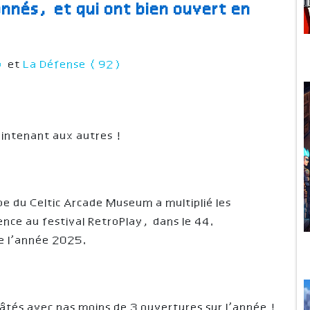
nnés, et qui ont bien ouvert en
1)
et
La Défense (92)
aintenant aux autres !
)
pe du Celtic Arcade Museum a multiplié les
ce au festival RetroPlay, dans le 44.
de l’année 2025.
âtés avec pas moins de 3 ouvertures sur l’année !