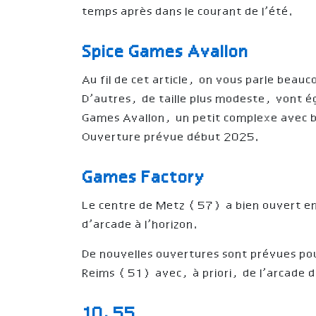
temps après dans le courant de l’été.
Spice Games Avallon
Au fil de cet article, on vous parle bea
D’autres, de taille plus modeste, vont é
Games Avallon, un petit complexe avec 
Ouverture prévue début 2025.
Games Factory
Le centre de Metz (57) a bien ouvert en
d’arcade à l’horizon.
De nouvelles ouvertures sont prévues 
Reims (51) avec, à priori, de l’arcade d
10.55