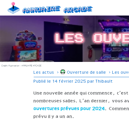
Skip
Annuaire
Arcade
to
content
Les ouv
Crédit illustration :
ANNUAIRE ARCADE
Les actus
›
Ouverture de salle
›
Les ouv
Publié le
14 février 2025
par
Thibault
Une nouvelle année qui commence, c’est 
nombreuses salles. L’an dernier, vous av
ouvertures prévues pour 2024
. Commenço
prévu il y a un an.