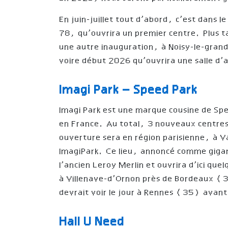
En juin-juillet tout d’abord, c’est dans 
78, qu’ouvrira un premier centre. Plus 
une autre inauguration, à Noisy-le-grand
voire début 2026 qu’ouvrira une salle d
Imagi Park – Speed Park
Imagi Park est une marque cousine de Sp
en France. Au total, 3 nouveaux centre
ouverture sera en région parisienne, à 
ImagiPark. Ce lieu, annoncé comme giga
l’ancien Leroy Merlin et ouvrira d’ici qu
à Villenave-d’Ornon près de Bordeaux (3
devrait voir le jour à Rennes (35) avant 
Hall U Need