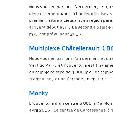
Nous vous en parlions l’an dernier, et ça 
divertissement dans la banlieux lilloise,
premier, situé à Lieusaint en région par
arrivera début avril. Le second à Saint-
m², est prévu pour 2026.
Multiplexe Châtellerault (
Nous vous en parlions l’an dernier, et on 
Vertigo Park, et l’ouverture est finale
du complexe sera de 4 300 m², et compo
trampoline, et de l’arcade, bien-sur !
Monky
L’ouverture d’un centre 5 000 m² à Mon
avril 2025. Le centre de Carcassonne (4