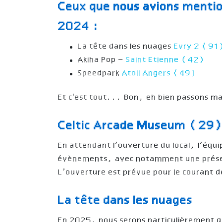
Ceux que nous avions mentio
2024 :
La tête dans les nuages
Evry 2 (9
Akiha Pop –
Saint Etienne (42)
Speedpark
Atoll Angers (49)
Et c'est tout... Bon, eh bien passons m
Celtic Arcade Museum (29
En attendant l’ouverture du local, l’équi
évènements, avec notamment une présen
L’ouverture est prévue pour le courant 
La tête dans les nuages
En 2025, nous serons particulièrement g