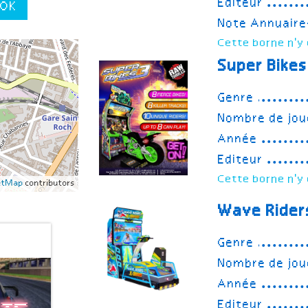
Editeur
OK
Note Annuair
Cette borne n'y 
Super Bikes
Genre
Nombre de jou
Année
Editeur
Cette borne n'y 
etMap
contributors
Wave Rider
Genre
Nombre de jou
Année
Editeur