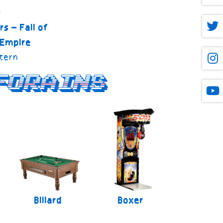
rs – Fall of
 Empire
tern
forains
Billard
Boxer