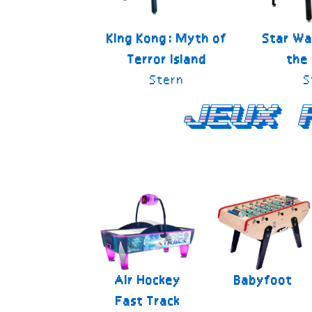
King Kong: Myth of
Star Wa
Terror Island
the
Stern
S
Jeux 
Air Hockey
Babyfoot
Fast Track