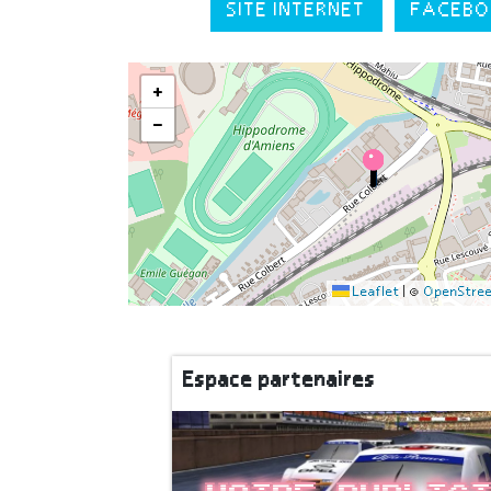
SITE INTERNET
FACEBO
+
−
Leaflet
|
©
OpenStre
Espace partenaires