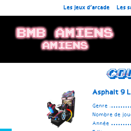
Les jeux d’arcade
Les s
BMB Amiens
Amiens
Co
Asphalt 9 
Genre
Nombre de jou
Année