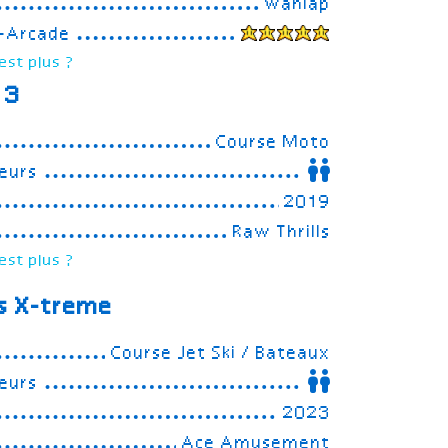
Wahlap
e-Arcade
est plus ?
 3
Course Moto
eurs
2019
Raw Thrills
est plus ?
s X-treme
Course Jet Ski / Bateaux
eurs
2023
Ace Amusement