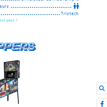
eurs
Triotech
est plus ?
ppers