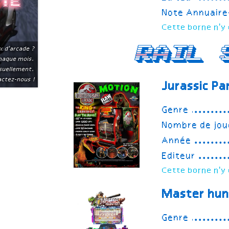
ite
Note Annuair
Cette borne n'y 
Rail 
x d'arcade ?
chaque mois.
suellement.
ctez-nous !
Jurassic Pa
Genre
Nombre de jou
Année
Editeur
Cette borne n'y 
Master hun
Genre