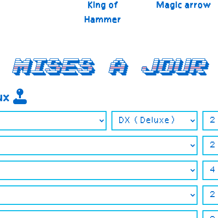
King of
Magic arrow
Hammer
Mises a jour
eux