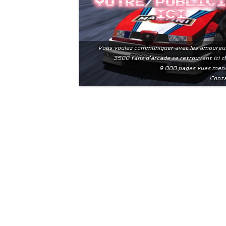
Votre public
ici
Vous voulez communiquer avec les amoureu
3500 fans d'arcade se retrouvent ici 
9 000 pages vues men
Conta