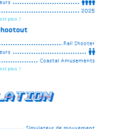
eurs
2025
est plus ?
Shootout
Rail Shooter
eurs
Coastal Amusements
est plus ?
lation
Simulateur de mouvement