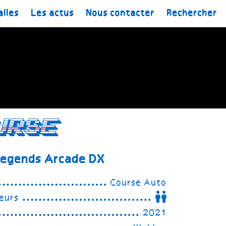
alles
Les actus
Nous contacter
Rechercher
urse
Legends Arcade
DX
Course Auto
eurs
2021