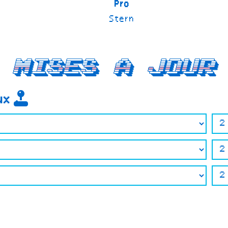
Pro
Stern
Mises a jour
eux