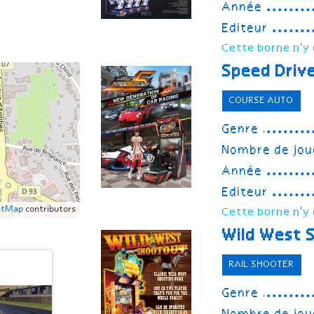
Année
Editeur
Cette borne n'y 
Speed Driv
COURSE AUTO
Genre
Nombre de jou
Année
Editeur
etMap
contributors
Cette borne n'y 
Wild West 
RAIL SHOOTER
Genre