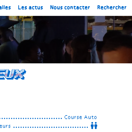
alles
Les actus
Nous contacter
Rechercher
eux
Course Auto
eurs