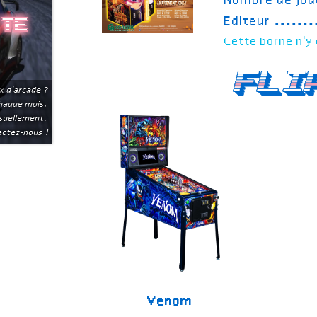
Nombre de jou
Editeur
ite
Cette borne n'y 
Fli
x d'arcade ?
chaque mois.
suellement.
ctez-nous !
Venom