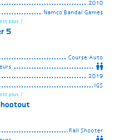
2010
Namco Bandai Games
est plus ?
er 5
Course Auto
eurs
2019
IGS
est plus ?
Shootout
Rail Shooter