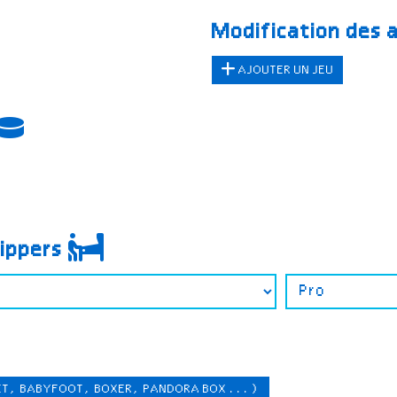
Modification des 
AJOUTER UN JEU
lippers
ET, BABYFOOT, BOXER, PANDORA BOX ...)