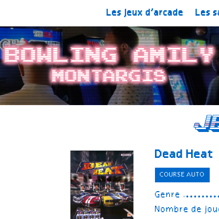
Les jeux d’arcade
Les s
Bowling Amily
Montargis
J
Dead Heat
COURSE AUTO
Genre
Nombre de jou