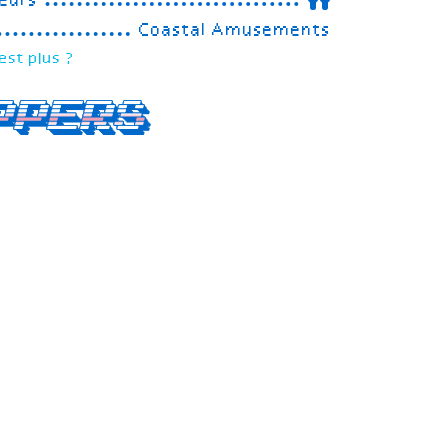
eurs
Coastal Amusements
est plus ?
ppers