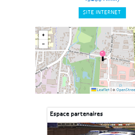
SITE INTERNET
+
−
Leaflet
|
©
OpenStre
Espace partenaires