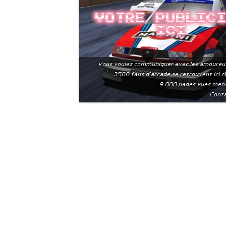
Votre public
ici
Vous voulez communiquer avec les amoureu
3500 fans d'arcade se retrouvent ici 
9 000 pages vues men
Conta