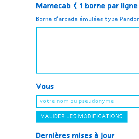
Mamecab (1 borne par lign
Borne d'arcade émulées type Pando
Vous
VALIDER LES MODIFICATIONS
Dernières mises à jour