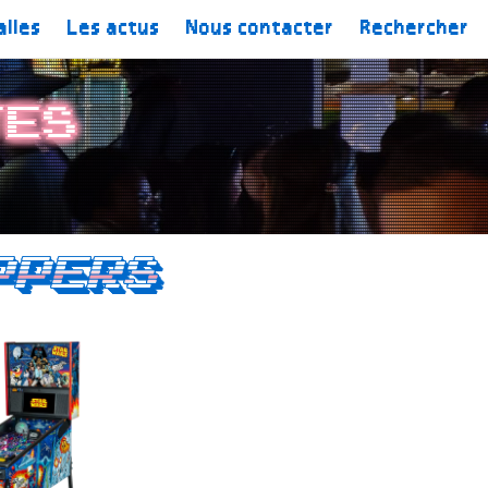
alles
Les actus
Nous contacter
Rechercher
tes
ppers