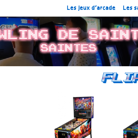
Les jeux d’arcade
Les s
wling de Sain
Saintes
Fli