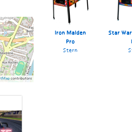
Iron Maiden
Star War
Pro
Stern
S
etMap
contributors