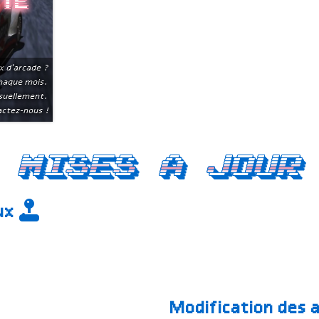
ite
x d'arcade ?
chaque mois.
suellement.
ctez-nous !
Mises a jour
eux
Modification des 