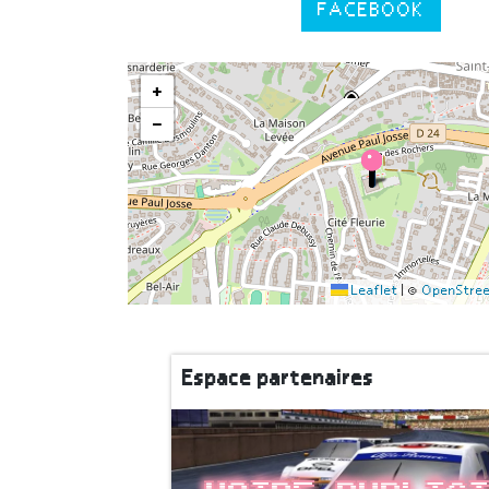
FACEBOOK
+
−
Leaflet
|
©
OpenStre
Espace partenaires