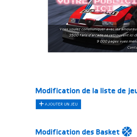
Votre public
ici
Vous voulez communiquer avec les amoureu
3500 fans d'arcade se retrouvent ici 
9 000 pages vues men
Conta
Modification de la liste de j
AJOUTER UN JEU
Modification des Basket