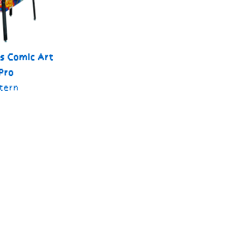
s Comic Art
Pro
tern