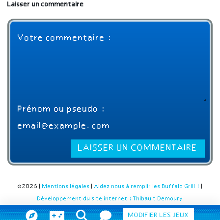
Laisser un commentaire
©2026 |
Mentions légales
|
Aidez nous à remplir les Buffalo Grill !
|
Développement du site internet : Thibault Demoury
MODIFIER LES JEUX