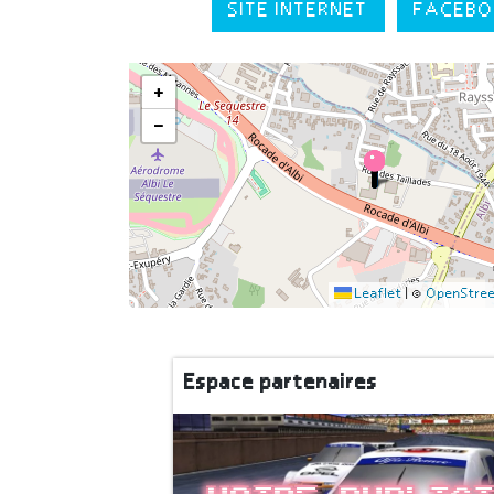
SITE INTERNET
FACEBO
+
−
Leaflet
|
©
OpenStre
Espace partenaires