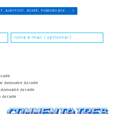
ET, BABYFOOT, BOXER, PANDORA BOX ...)
rcade
ar Annuaire Arcade
 Annuaire Arcade
e Arcade
Commentaires