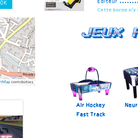
Editeur
OK
Cette borne n'y 
Jeux 
etMap
contributors
Air Hockey
Neur
Fast Track