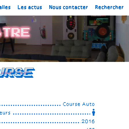
alles
Les actus
Nous contacter
Rechercher
stre
urse
Course Auto
eurs
2016