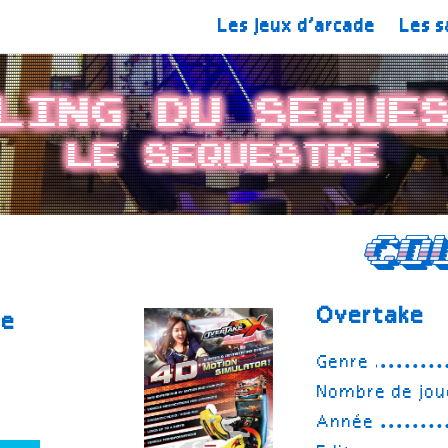
Les jeux d’arcade
Les s
ling du Seque
Le Sequestre
Co
Overtake
re
Genre
Nombre de jou
Année