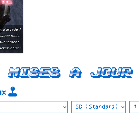
ite
x d'arcade ?
chaque mois.
suellement.
ctez-nous !
Mises a jour
eux