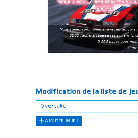
Votre public
ici
Vous voulez communiquer avec les amoureu
3500 fans d'arcade se retrouvent ici 
9 000 pages vues men
Conta
Modification de la liste de j
AJOUTER UN JEU