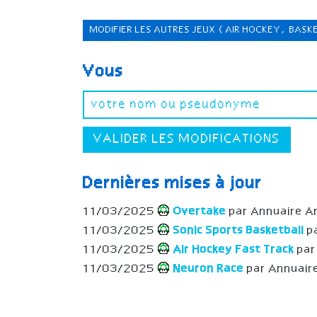
MODIFIER LES AUTRES JEUX
(AIR HOCKEY, BASK
Vous
VALIDER LES MODIFICATIONS
Dernières mises à jour
11/03/2025
Overtake
par Annuaire A
11/03/2025
Sonic Sports Basketball
p
11/03/2025
Air Hockey Fast Track
par
11/03/2025
Neuron Race
par Annuair