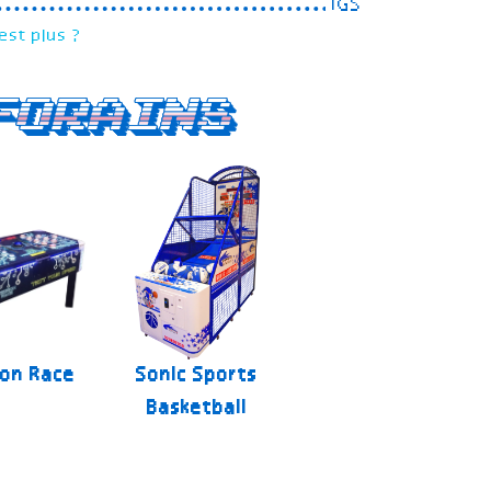
IGS
est plus ?
forains
on Race
Sonic Sports
Basketball