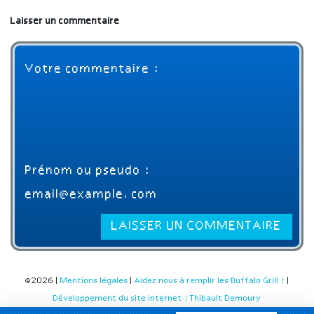
Laisser un commentaire
©2026 |
Mentions légales
|
Aidez nous à remplir les Buffalo Grill !
|
Développement du site internet : Thibault Demoury