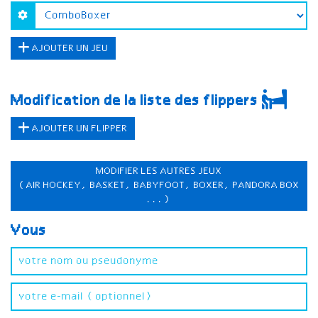
AJOUTER UN JEU
Modification de la liste des flippers
AJOUTER UN FLIPPER
MODIFIER LES AUTRES JEUX
(AIR HOCKEY, BASKET, BABYFOOT, BOXER, PANDORA BOX
...)
Vous