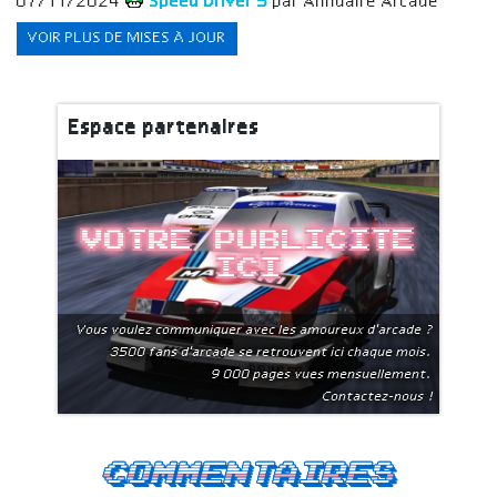
07/11/2024
Speed Driver 5
par Annuaire Arcade
VOIR PLUS DE MISES À JOUR
Espace partenaires
Votre publicite
ici
Vous voulez communiquer avec les amoureux d'arcade ?
3500 fans d'arcade se retrouvent ici chaque mois.
9 000 pages vues mensuellement.
Contactez-nous !
Commentaires