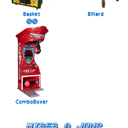
Basket
Billard
ComboBoxer
Mises a jour