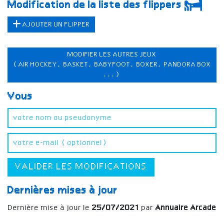
Modification de la liste des flippers
AJOUTER UN FLIPPER
MODIFIER LES AUTRES JEUX
(AIR HOCKEY, BASKET, BABYFOOT, BOXER, PANDORA BOX
...)
Vous
VALIDER LES MODIFICATIONS
Dernières mises à jour
Dernière mise à jour le
25/07/2021
par
Annuaire Arcade