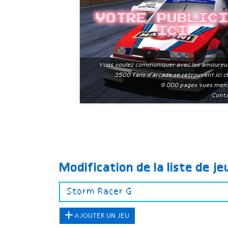
Votre public
ici
Vous voulez communiquer avec les amoureu
3500 fans d'arcade se retrouvent ici 
9 000 pages vues men
Conta
Modification de la liste de j
AJOUTER UN JEU