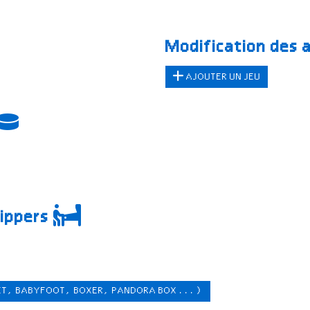
Modification des 
AJOUTER UN JEU
lippers
ET, BABYFOOT, BOXER, PANDORA BOX ...)