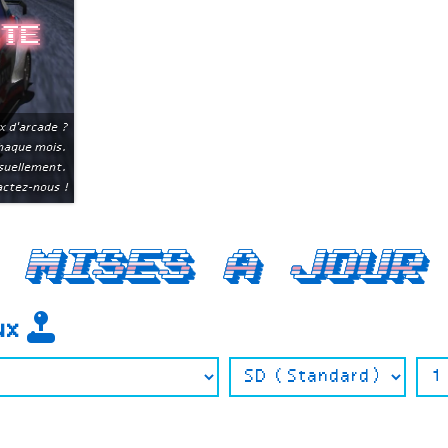
ite
x d'arcade ?
chaque mois.
suellement.
ctez-nous !
Mises a jour
eux