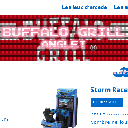
Les jeux d’arcade
Les s
Buffalo Grill
Anglet
J
Storm Race
COURSE AUTO
Genre
orum
Nombre de jou