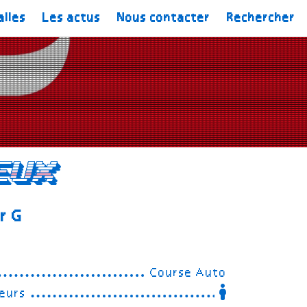
alles
Les actus
Nous contacter
Rechercher
eux
r G
Course Auto
eurs