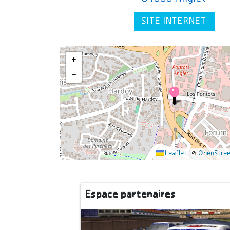
SITE INTERNET
+
−
Leaflet
|
©
OpenStre
Espace partenaires