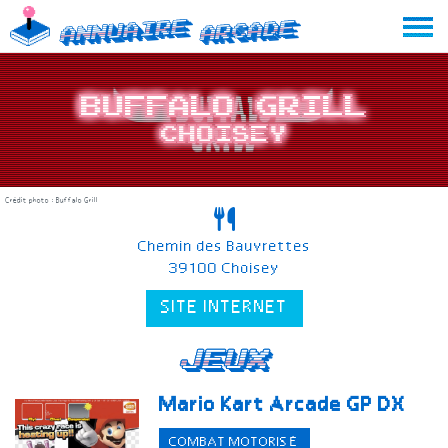
Skip
Annuaire
Arcade
to
content
Buffalo Grill
Choisey
Crédit photo : Buffalo Grill
Chemin des Bauvrettes
39100 Choisey
SITE INTERNET
Jeux
Mario Kart Arcade GP DX
COMBAT MOTORISÉ