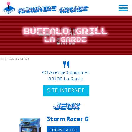
Skip
Annuaire
Arcade
to
content
Buffalo Grill
La Garde
Crédit photo : Buffalo Grill
43 Avenue Condorcet
83130 La Garde
SITE INTERNET
Jeux
Storm Racer G
COURSE AUTO