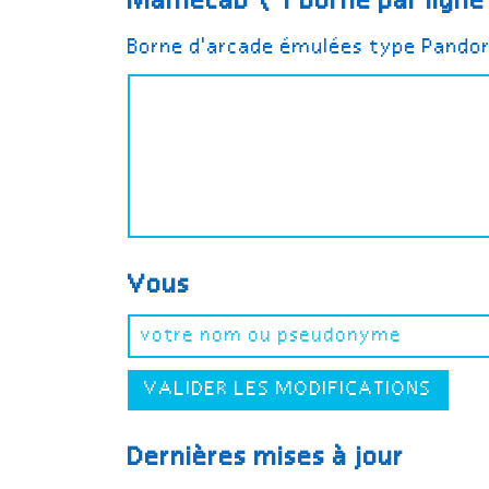
Mamecab (1 borne par lign
Borne d'arcade émulées type Pando
Vous
VALIDER LES MODIFICATIONS
Dernières mises à jour