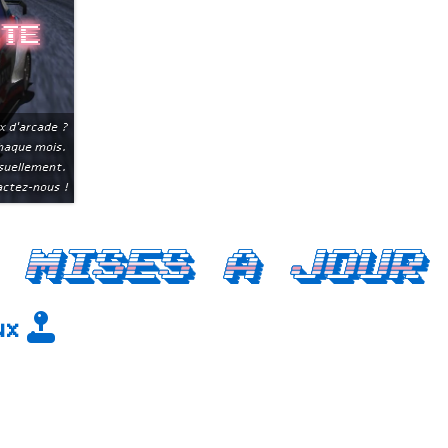
ite
x d'arcade ?
chaque mois.
suellement.
ctez-nous !
Mises a jour
eux