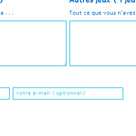
e)
Autres jeux (1 jeu
ra ...
Tout ce que vous n'ave