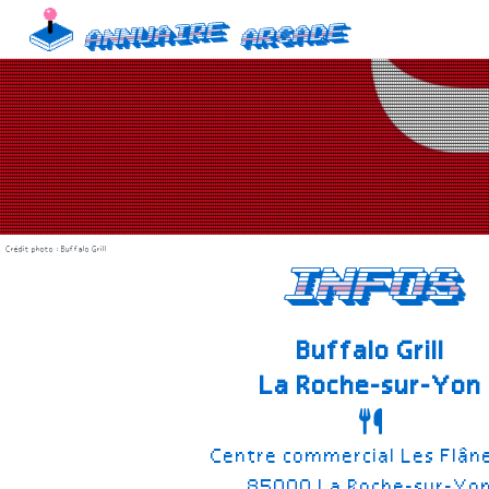
Skip
Annuaire
Arcade
to
content
Crédit photo : Buffalo Grill
infos
Buffalo Grill
La Roche-sur-Yon
Centre commercial Les Flân
85000 La Roche-sur-Yo