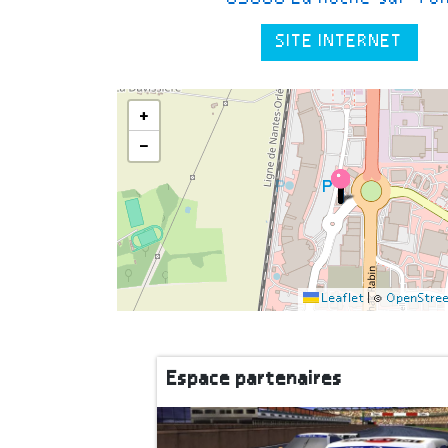
SITE INTERNET
+
−
Leaflet
|
©
OpenStre
Espace partenaires