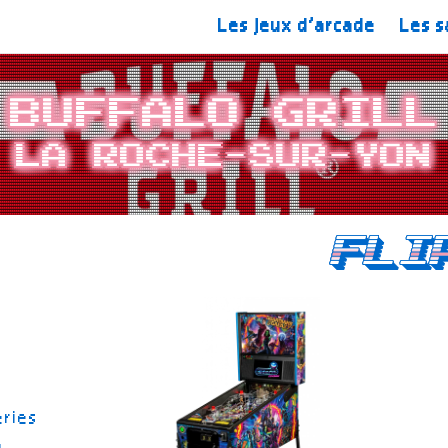
Les jeux d’arcade
Les s
Buffalo Grill
La Roche-sur-Yon
Fli
eries
n