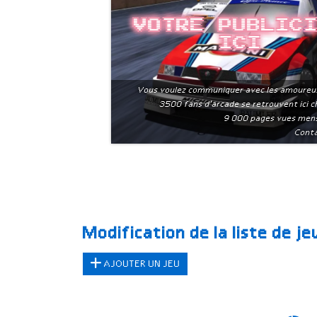
Votre public
ici
Vous voulez communiquer avec les amoureu
3500 fans d'arcade se retrouvent ici 
9 000 pages vues men
Conta
Modification de la liste de j
AJOUTER UN JEU