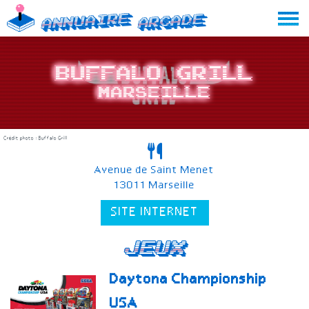
Skip
Annuaire
Arcade
to
content
Buffalo Grill
Marseille
Crédit photo : Buffalo Grill
Avenue de Saint Menet
13011 Marseille
SITE INTERNET
Jeux
Daytona Championship
USA