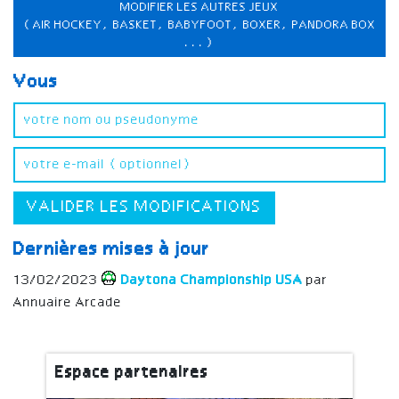
MODIFIER LES AUTRES JEUX
(AIR HOCKEY, BASKET, BABYFOOT, BOXER, PANDORA BOX
...)
Vous
VALIDER LES MODIFICATIONS
Dernières mises à jour
13/02/2023
Daytona Championship USA
par
Annuaire Arcade
Espace partenaires