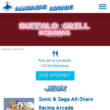
Skip
Annuaire
Arcade
to
content
Buffalo Grill
Miramas
Crédit photo : Buffalo Grill
Rue de la Lavande
13140 Miramas
SITE INTERNET
Jeux
Sonic & Sega All-Stars
Racing Arcade