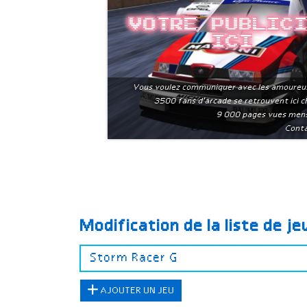
Votre public
ici
Vous voulez communiquer avec les amoureu
3500 fans d'arcade se retrouvent ici 
9 000 pages vues men
Conta
Modification de la liste de j
AJOUTER UN JEU