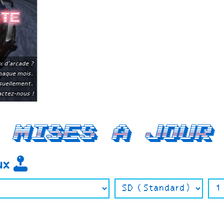
ite
x d'arcade ?
chaque mois.
suellement.
ctez-nous !
Mises a jour
eux