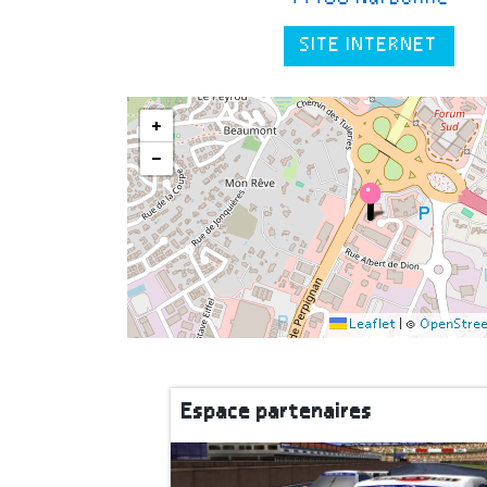
SITE INTERNET
+
−
Leaflet
|
©
OpenStre
Espace partenaires