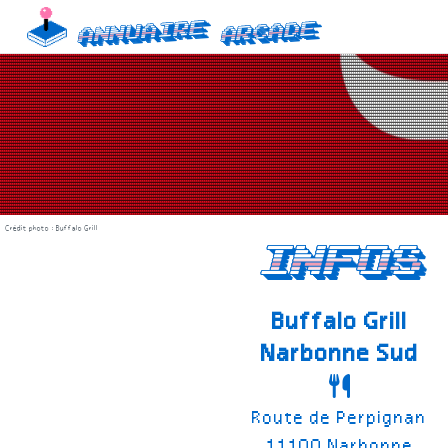
Skip
Annuaire
Arcade
to
content
Crédit photo : Buffalo Grill
infos
Buffalo Grill
Narbonne Sud
Route de Perpignan
11100 Narbonne