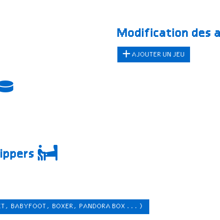
Modification des 
AJOUTER UN JEU
lippers
ET, BABYFOOT, BOXER, PANDORA BOX ...)