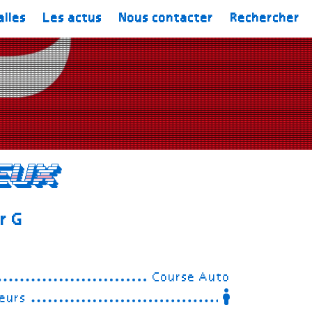
alles
Les actus
Nous contacter
Rechercher
eux
r G
Course Auto
eurs