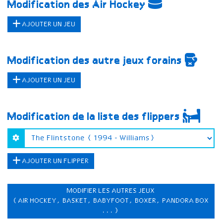
Modification des Air Hockey
AJOUTER UN JEU
Modification des autre jeux forains
AJOUTER UN JEU
Modification de la liste des flippers
AJOUTER UN FLIPPER
MODIFIER LES AUTRES JEUX
(AIR HOCKEY, BASKET, BABYFOOT, BOXER, PANDORA BOX
...)