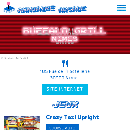
Skip
Annuaire
Arcade
to
content
Buffalo Grill
Nimes
Crédit photo : Buffalo Grill
185 Rue de l'Hostellerie
30900 Nîmes
SITE INTERNET
Jeux
Crazy Taxi
Upright
COURSE AUTO