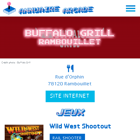
Skip
Annuaire
Arcade
to
content
Buffalo Grill
Rambouillet
Crédit photo : Buffalo Grill
Rue d'Orphin
78120 Rambouillet
SITE INTERNET
Jeux
Wild West Shootout
RAIL SHOOTER