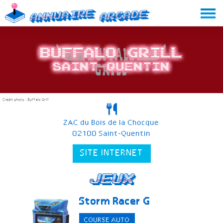
Skip
Annuaire
Arcade
to
content
Buffalo Grill
Saint-Quentin
Crédit photo : Buffalo Grill
ZAC du Bois de la Chocque
02100 Saint-Quentin
SITE INTERNET
Jeux
Storm Racer G
COURSE AUTO