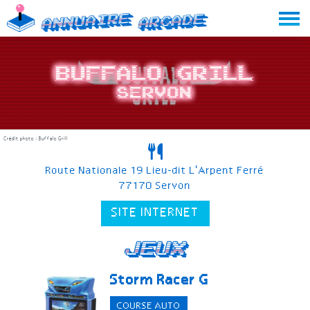
Skip
Annuaire
Arcade
to
content
Buffalo Grill
Servon
Crédit photo : Buffalo Grill
Route Nationale 19 Lieu-dit L'Arpent Ferré
77170 Servon
SITE INTERNET
Jeux
Storm Racer G
COURSE AUTO