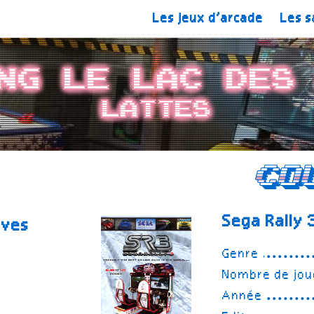
Les jeux d’arcade
Les s
ng Le Lac des
Lattes
Co
Sega Rally 
êves
Genre
Nombre de jou
Année