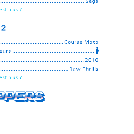
Sega
est plus ?
 2
Course Moto
eurs
2010
Raw Thrills
est plus ?
ppers