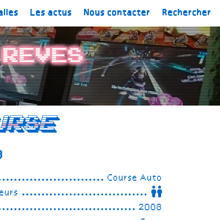
alles
Les actus
Nous contacter
Rechercher
 Reves
urse
3
Course Auto
eurs
2008