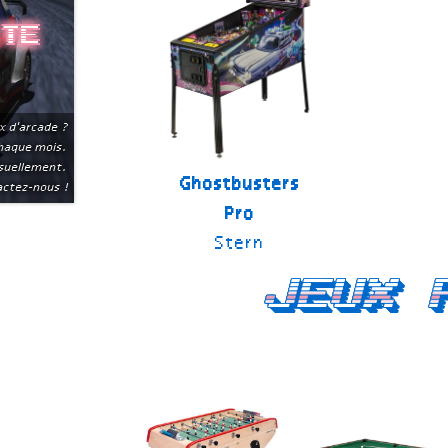
ite
x d'arcade ?
chaque mois.
suellement.
Ghostbusters
ctez-nous !
Pro
Stern
Jeux 