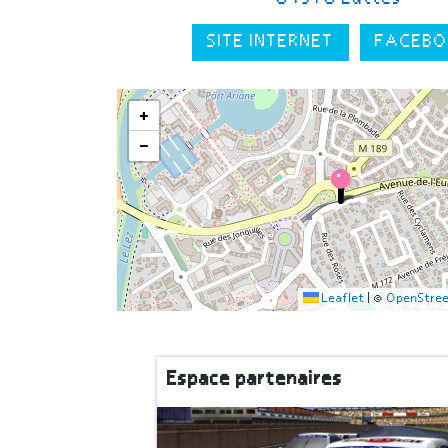
SITE INTERNET
FACEBO
+
−
Leaflet
|
©
OpenStre
Espace partenaires