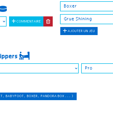
COMMENTAIRE
AJOUTER UN JEU
lippers
ET, BABYFOOT, BOXER, PANDORA BOX ...)