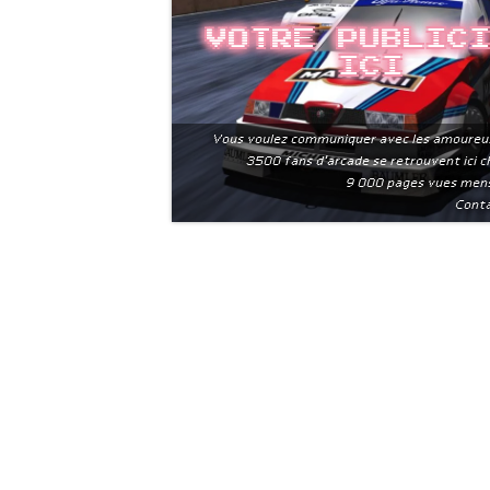
Votre public
ici
Vous voulez communiquer avec les amoureu
3500 fans d'arcade se retrouvent ici 
9 000 pages vues men
Conta