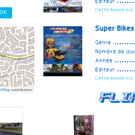
Editeur
Cette borne n'y 
OK
Super Bikes
Genre
Nombre de jou
Année
Editeur
Cette borne n'y 
etMap
contributors
Fli