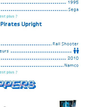
1995
Sega
est plus ?
Pirates
Upright
Rail Shooter
eurs
2010
Namco
est plus ?
ppers