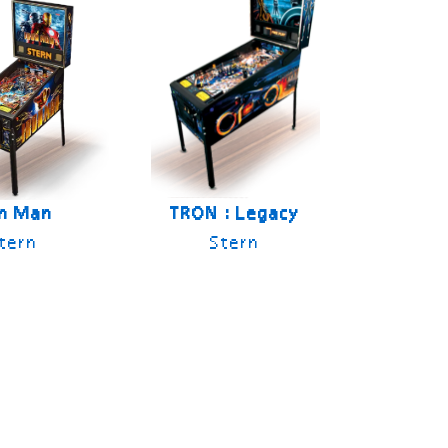
on Man
TRON : Legacy
tern
Stern