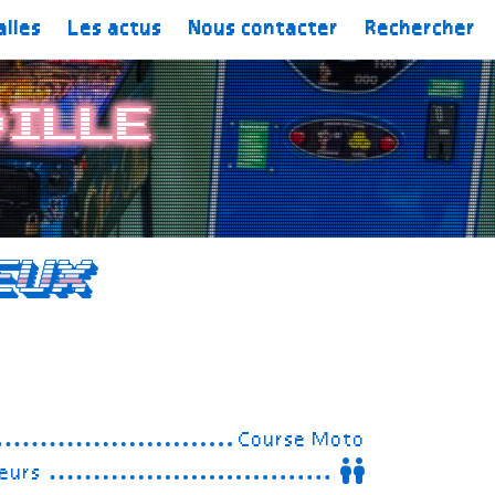
alles
Les actus
Nous contacter
Rechercher
dille
eux
Course Moto
eurs