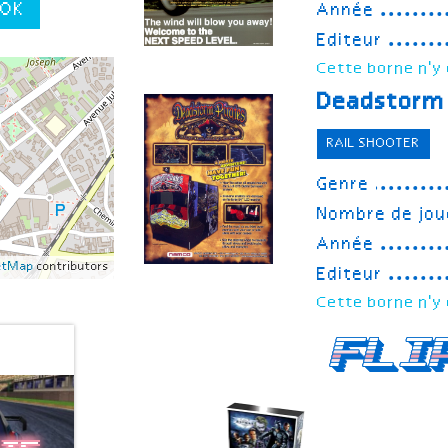
OK
Année
Editeur
Cette borne n'y 
Deadstorm 
RAIL SHOOTER
Genre
Nombre de jou
Année
etMap
contributors
Editeur
Cette borne n'y 
Fli