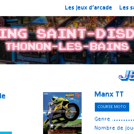
Les jeux d’arcade
Les s
ing Saint-Dis
Thonon-les-Bains
J
Manx TT
le
COURSE MOTO
Genre
s
Nombre de jou