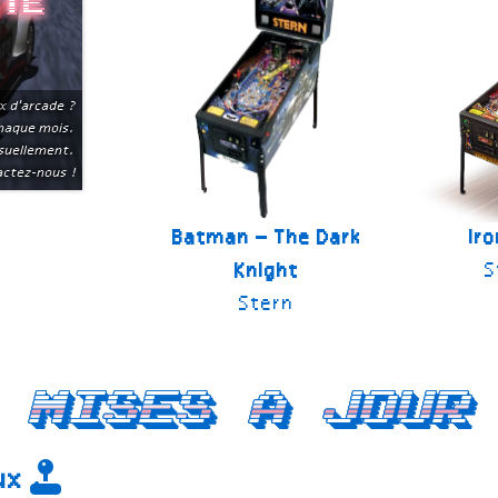
ite
x d'arcade ?
chaque mois.
suellement.
ctez-nous !
Batman – The Dark
Ir
S
Knight
Stern
Mises a jour
eux