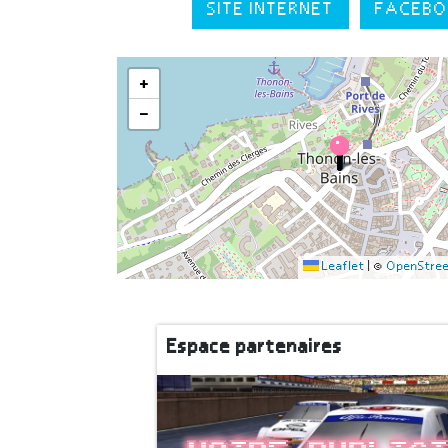
SITE INTERNET
FACEBO
+
−
Leaflet
|
©
OpenStre
Espace partenaires