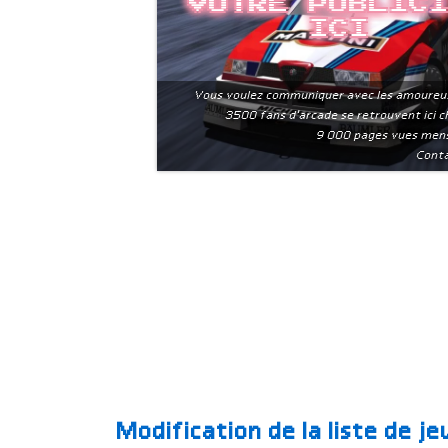
Votre public
ici
Vous voulez communiquer avec les amoureu
3500 fans d'arcade se retrouvent ici 
9 000 pages vues men
Conta
Modification de la liste de j