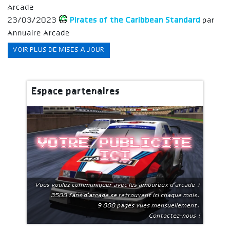
Arcade
23/03/2023
Pirates of the Caribbean Standard
par
Annuaire Arcade
VOIR PLUS DE MISES À JOUR
Espace partenaires
Votre publicite
ici
Vous voulez communiquer avec les amoureux d'arcade ?
3500 fans d'arcade se retrouvent ici chaque mois.
9 000 pages vues mensuellement.
Contactez-nous !