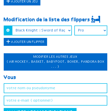
AJOUTER UN JEU
Modification de la liste des flippers
AJOUTER UN FLIPPER
MODIFIER LES AUTRES JEUX
(AIR HOCKEY, BASKET, BABYFOOT, BOXER, PANDORA BOX
...)
Vous