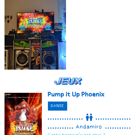
Jeux
Pump it Up
Phoenix
DANSE
Andamiro