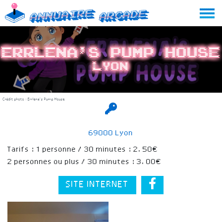
Skip
Annuaire
Arcade
to
content
Errlena’s Pump House
Lyon
Crédit photo : Errlena’s Pump House
69000 Lyon
Tarifs : 1 personne / 30 minutes : 2.50€
2 personnes ou plus / 30 minutes : 3.00€
SITE INTERNET