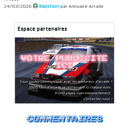
24/03/2026
Babyfoot
par Annuaire Arcade
Espace partenaires
Votre publicite
ici
Vous voulez communiquer avec les amoureux d'arcade ?
3500 fans d'arcade se retrouvent ici chaque mois.
9 000 pages vues mensuellement.
Contactez-nous !
Commentaires