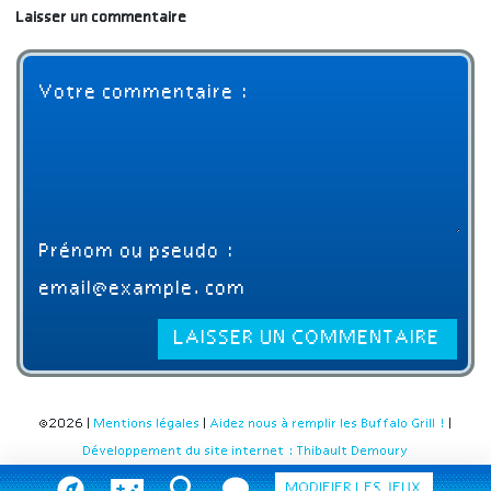
Laisser un commentaire
©2026 |
Mentions légales
|
Aidez nous à remplir les Buffalo Grill !
|
Développement du site internet : Thibault Demoury
MODIFIER LES JEUX