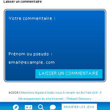
Laisser un commentaire
©2026 |
Mentions légales
|
Aidez nous à remplir les Buffalo Grill !
|
Développement du site internet : Thibault Demoury
MODIFIER LES JEUX