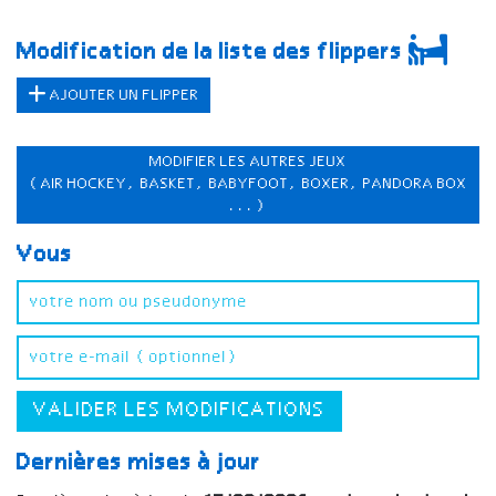
Modification de la liste des flippers
AJOUTER UN FLIPPER
MODIFIER LES AUTRES JEUX
(AIR HOCKEY, BASKET, BABYFOOT, BOXER, PANDORA BOX
...)
Vous
VALIDER LES MODIFICATIONS
Dernières mises à jour