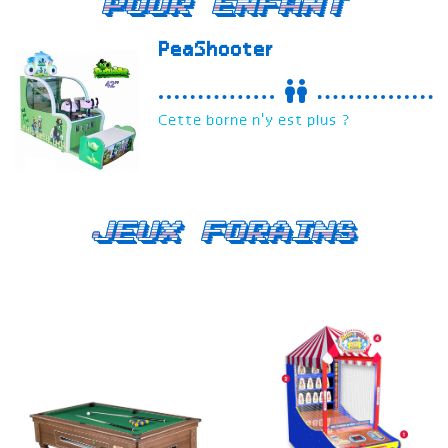
Pour enfant
PeaShooter
Cette borne n'y est plus ?
Jeux forains