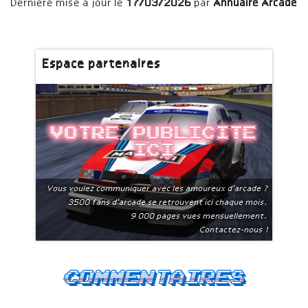
Dernière mise à jour le
17/03/2026
par
Annuaire Arcade
Espace partenaires
Votre publicite
ici
Vous voulez communiquer avec les amoureux d'arcade ?
3500 fans d'arcade se retrouvent ici chaque mois.
9 000 pages vues mensuellement.
Contactez-nous !
Commentaires