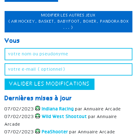
MODIFIER LES AUTRES JEUX
(AIR HOCKEY, BASKET, BABYFOOT, BOXER, PANDORA BOX
...)
Vous
VALIDER LES MODIFICATIONS
Dernières mises à jour
07/02/2023
Indiana Racing
par Annuaire Arcade
07/02/2023
Wild West Shootout
par Annuaire
Arcade
07/02/2023
PeaShooter
par Annuaire Arcade