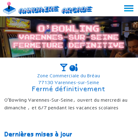
Skip
Annuaire
Arcade
to
content
O’Bowling
Varennes-sur-Seine
Fermeture definitive
Zone Commerciale du Bréau
77130 Varennes-sur-Seine
Fermé définitivement
O'Bowling Varennes-Sur-Seine, ouvert du mercredi au
dimanche , et 6/7 pendant les vacances scolaires
Dernières mises à jour