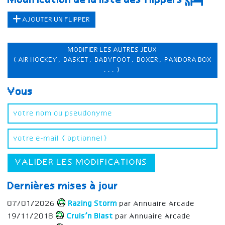
Modification de la liste des flippers
AJOUTER UN FLIPPER
MODIFIER LES AUTRES JEUX
(AIR HOCKEY, BASKET, BABYFOOT, BOXER, PANDORA BOX
...)
Vous
VALIDER LES MODIFICATIONS
Dernières mises à jour
07/01/2026
Razing Storm
par Annuaire Arcade
19/11/2018
Cruis’n Blast
par Annuaire Arcade