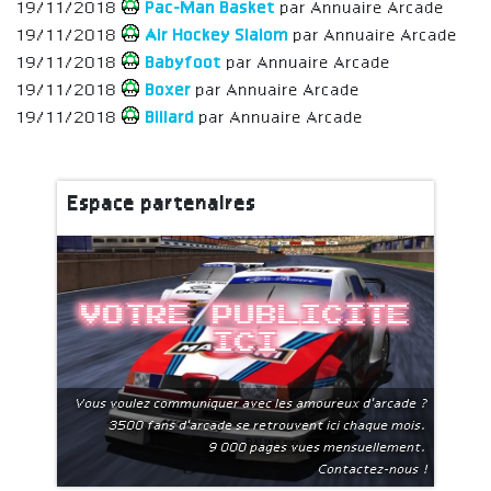
19/11/2018
Pac-Man Basket
par Annuaire Arcade
19/11/2018
Air Hockey Slalom
par Annuaire Arcade
19/11/2018
Babyfoot
par Annuaire Arcade
19/11/2018
Boxer
par Annuaire Arcade
19/11/2018
Billard
par Annuaire Arcade
Espace partenaires
Votre publicite
ici
Vous voulez communiquer avec les amoureux d'arcade ?
3500 fans d'arcade se retrouvent ici chaque mois.
9 000 pages vues mensuellement.
Contactez-nous !